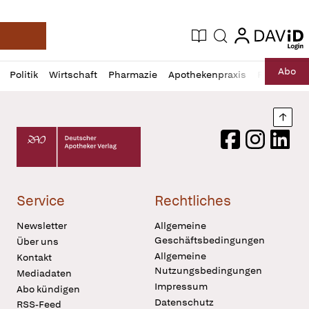
login
login
Aktuelle Ausgabe
Suche
Deutsche Apotheker Zeitung
Profil
Daz
Abo
Politik
Wirtschaft
Pharmazie
Apothekenpraxis
Recht
Sp
öffnen
Pur
Abo
öffnen
Nach
Deutscher Apotheker Verlag Logo
Facebook
Instagram
LinkedI
Service
Rechtliches
Newsletter
Allgemeine
Geschäftsbedingungen
Über uns
Allgemeine
Kontakt
Nutzungsbedingungen
Mediadaten
Impressum
Abo kündigen
Datenschutz
RSS-Feed