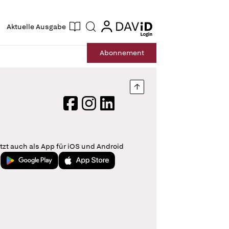
ogin
login
Aktuelle Ausgabe
Suche
Abo
nnement
Nach oben springen
Facebook
Instagram
LinkedIn
tzt auch als App für iOS und Android
Jetzt bei Google Play
Laden im App Store