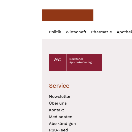
Deutsche Apotheker Ze
Profil
Daz
Politik
Wirtschaft
Pharmazie
Apothe
öffnen
Pur
Abo
öffnen
Deutscher Apotheker Verlag Logo
Service
Newsletter
Über uns
Kontakt
Mediadaten
Abo kündigen
RSS-Feed