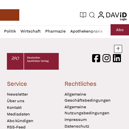
login
login
Aktuelle Ausgabe
Suche
Deutsche Apotheker Zeitung
Profil
Daz
Abo
Politik
Wirtschaft
Pharmazie
Apothekenpraxis
Recht
Sp
öffnen
Pur
Abo
öffnen
Nach
Deutscher Apotheker Verlag Logo
Facebook
Instagram
LinkedI
Service
Rechtliches
Newsletter
Allgemeine
Geschäftsbedingungen
Über uns
Allgemeine
Kontakt
Nutzungsbedingungen
Mediadaten
Impressum
Abo kündigen
Datenschutz
RSS-Feed