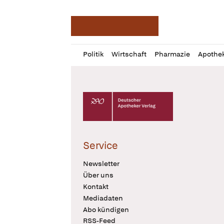
Deutsche Apotheker Ze
Profil
Daz
Politik
Wirtschaft
Pharmazie
Apothe
öffnen
Pur
Abo
öffnen
Deutscher Apotheker Verlag Logo
Service
Newsletter
Über uns
Kontakt
Mediadaten
Abo kündigen
RSS-Feed