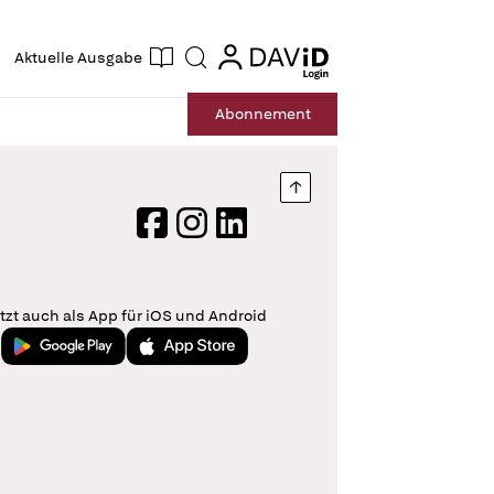
ogin
login
Aktuelle Ausgabe
Suche
Abo
nnement
Nach oben springen
Facebook
Instagram
LinkedIn
tzt auch als App für iOS und Android
Jetzt bei Google Play
Laden im App Store