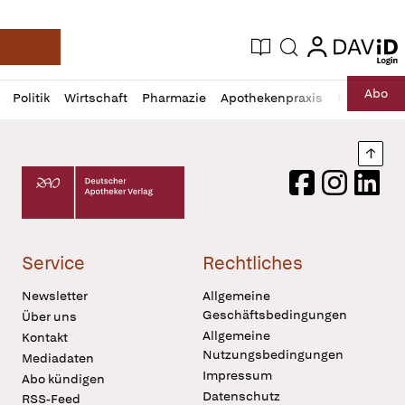
login
login
Aktuelle Ausgabe
Suche
Deutsche Apotheker Zeitung
Profil
Daz
Abo
Politik
Wirtschaft
Pharmazie
Apothekenpraxis
Recht
Sp
öffnen
Pur
Abo
öffnen
Nach
Deutscher Apotheker Verlag Logo
Facebook
Instagram
LinkedI
Service
Rechtliches
Newsletter
Allgemeine
Geschäftsbedingungen
Über uns
Allgemeine
Kontakt
Nutzungsbedingungen
Mediadaten
Impressum
Abo kündigen
Datenschutz
RSS-Feed