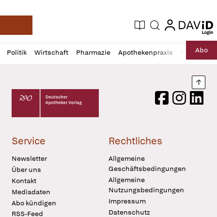
login
login
Aktuelle Ausgabe
Suche
Deutsche Apotheker Zeitung
Profil
Daz
Abo
Politik
Wirtschaft
Pharmazie
Apothekenpraxis
Recht
Sp
öffnen
Pur
Abo
öffnen
Nach
Deutscher Apotheker Verlag Logo
Facebook
Instagram
LinkedI
Service
Rechtliches
Newsletter
Allgemeine
Geschäftsbedingungen
Über uns
Allgemeine
Kontakt
Nutzungsbedingungen
Mediadaten
Impressum
Abo kündigen
Datenschutz
RSS-Feed