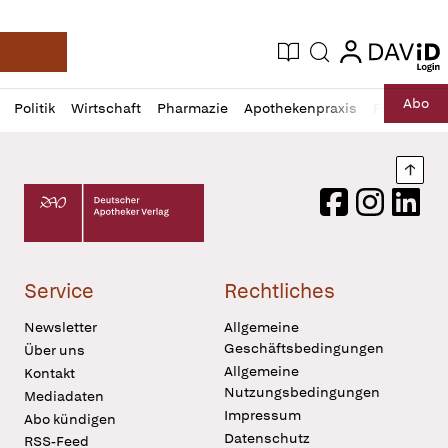
login
login
Aktuelle Ausgabe
Suche
Deutsche Apotheker Zeitung
Profil
Daz
Abo
Politik
Wirtschaft
Pharmazie
Apothekenpraxis
Recht
Sp
öffnen
Pur
Abo
öffnen
Nach
Deutscher Apotheker Verlag Logo
Facebook
Instagram
LinkedI
Service
Rechtliches
Newsletter
Allgemeine
Geschäftsbedingungen
Über uns
Allgemeine
Kontakt
Nutzungsbedingungen
Mediadaten
Impressum
Abo kündigen
Datenschutz
RSS-Feed