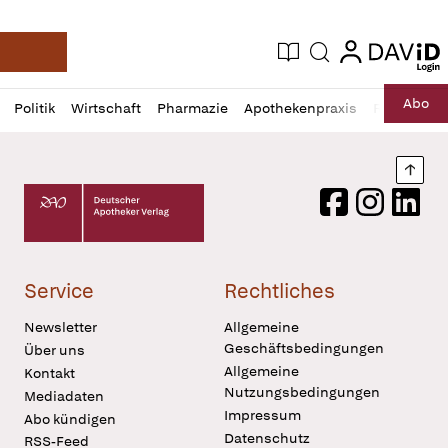
login
login
Aktuelle Ausgabe
Suche
Deutsche Apotheker Zeitung
Profil
Daz
Abo
Politik
Wirtschaft
Pharmazie
Apothekenpraxis
Recht
Sp
öffnen
Pur
Abo
öffnen
Nach
Deutscher Apotheker Verlag Logo
Facebook
Instagram
LinkedI
Service
Rechtliches
Newsletter
Allgemeine
Geschäftsbedingungen
Über uns
Allgemeine
Kontakt
Nutzungsbedingungen
Mediadaten
Impressum
Abo kündigen
Datenschutz
RSS-Feed