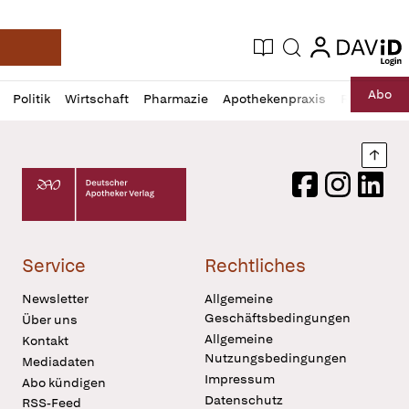
login
login
Aktuelle Ausgabe
Suche
Deutsche Apotheker Zeitung
Profil
Daz
Abo
Politik
Wirtschaft
Pharmazie
Apothekenpraxis
Recht
Sp
öffnen
Pur
Abo
öffnen
Nach
Deutscher Apotheker Verlag Logo
Facebook
Instagram
LinkedI
Service
Rechtliches
Newsletter
Allgemeine
Geschäftsbedingungen
Über uns
Allgemeine
Kontakt
Nutzungsbedingungen
Mediadaten
Impressum
Abo kündigen
Datenschutz
RSS-Feed