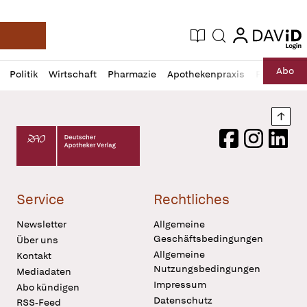
login
login
Aktuelle Ausgabe
Suche
Deutsche Apotheker Zeitung
Profil
Daz
Abo
Politik
Wirtschaft
Pharmazie
Apothekenpraxis
Recht
Sp
öffnen
Pur
Abo
öffnen
Nach
Deutscher Apotheker Verlag Logo
Facebook
Instagram
LinkedI
Service
Rechtliches
Newsletter
Allgemeine
Geschäftsbedingungen
Über uns
Allgemeine
Kontakt
Nutzungsbedingungen
Mediadaten
Impressum
Abo kündigen
Datenschutz
RSS-Feed