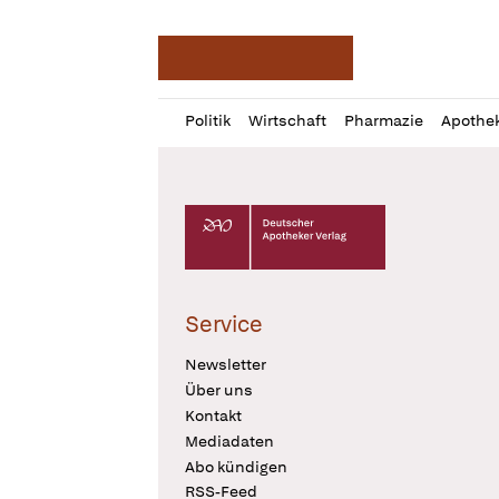
Deutsche Apotheker Ze
Profil
Daz
Politik
Wirtschaft
Pharmazie
Apothe
öffnen
Pur
Abo
öffnen
Deutscher Apotheker Verlag Logo
Service
Newsletter
Über uns
Kontakt
Mediadaten
Abo kündigen
RSS-Feed