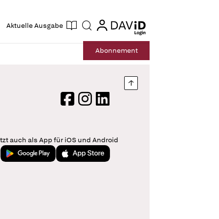
ogin
login
Aktuelle Ausgabe
Suche
Abo
nnement
Nach oben springen
Facebook
Instagram
LinkedIn
tzt auch als App für iOS und Android
Jetzt bei Google Play
Laden im App Store