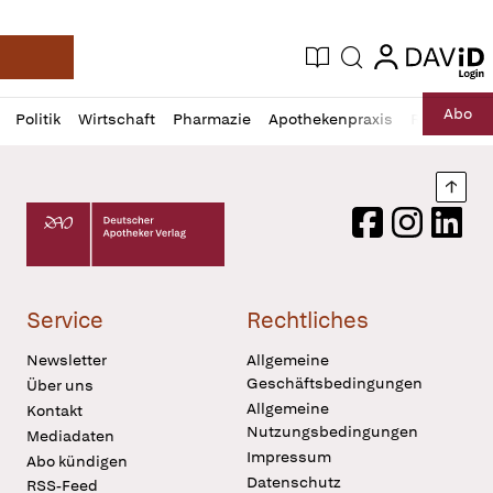
login
login
Aktuelle Ausgabe
Suche
Deutsche Apotheker Zeitung
Profil
Daz
Abo
Politik
Wirtschaft
Pharmazie
Apothekenpraxis
Recht
Sp
öffnen
Pur
Abo
öffnen
Nach
Deutscher Apotheker Verlag Logo
Facebook
Instagram
LinkedI
Service
Rechtliches
Newsletter
Allgemeine
Geschäftsbedingungen
Über uns
Allgemeine
Kontakt
Nutzungsbedingungen
Mediadaten
Impressum
Abo kündigen
Datenschutz
RSS-Feed