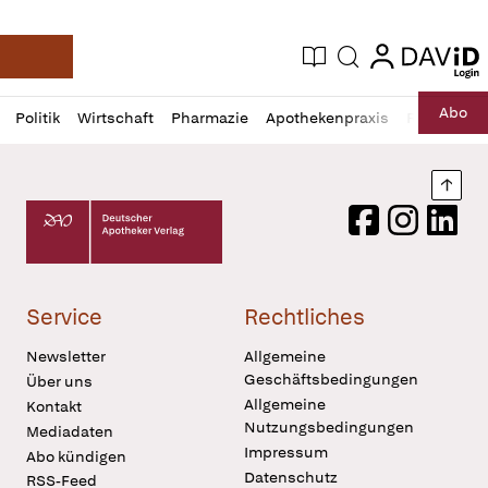
login
login
Aktuelle Ausgabe
Suche
Deutsche Apotheker Zeitung
Profil
Daz
Abo
Politik
Wirtschaft
Pharmazie
Apothekenpraxis
Recht
Sp
öffnen
Pur
Abo
öffnen
Nach
Deutscher Apotheker Verlag Logo
Facebook
Instagram
LinkedI
Service
Rechtliches
Newsletter
Allgemeine
Geschäftsbedingungen
Über uns
Allgemeine
Kontakt
Nutzungsbedingungen
Mediadaten
Impressum
Abo kündigen
Datenschutz
RSS-Feed