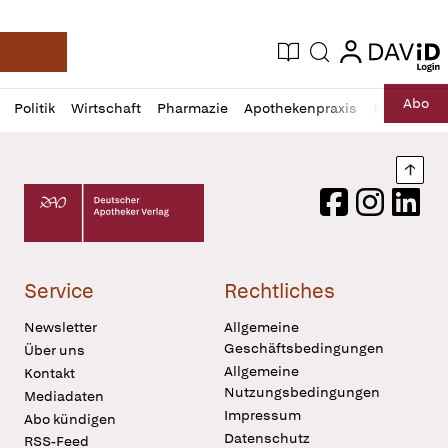
login
login
Aktuelle Ausgabe
Suche
Deutsche Apotheker Zeitung
Profil
Daz
Abo
Politik
Wirtschaft
Pharmazie
Apothekenpraxis
Recht
Sp
öffnen
Pur
Abo
öffnen
Nach
Deutscher Apotheker Verlag Logo
Facebook
Instagram
LinkedI
Service
Rechtliches
Newsletter
Allgemeine
Geschäftsbedingungen
Über uns
Allgemeine
Kontakt
Nutzungsbedingungen
Mediadaten
Impressum
Abo kündigen
Datenschutz
RSS-Feed