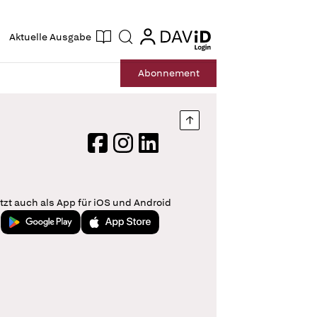
ogin
login
Aktuelle Ausgabe
Suche
Abo
nnement
Nach oben springen
Facebook
Instagram
LinkedIn
tzt auch als App für iOS und Android
Jetzt bei Google Play
Laden im App Store