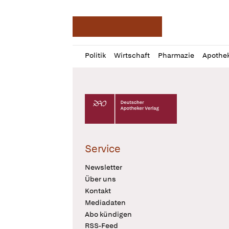
Deutsche Apotheker Ze
Profil
Daz
Politik
Wirtschaft
Pharmazie
Apothe
öffnen
Pur
Abo
öffnen
Deutscher Apotheker Verlag Logo
Service
Newsletter
Über uns
Kontakt
Mediadaten
Abo kündigen
RSS-Feed