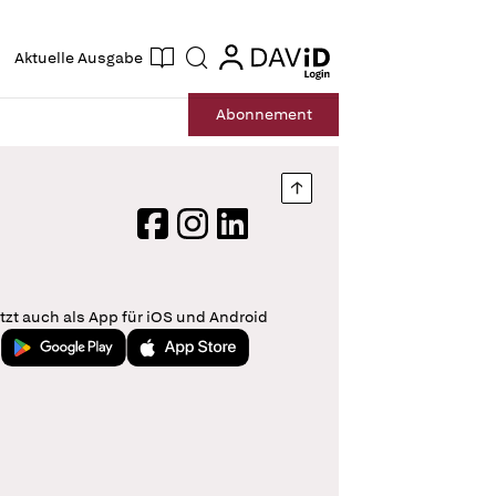
ogin
login
Aktuelle Ausgabe
Suche
Abo
nnement
Nach oben springen
Facebook
Instagram
LinkedIn
tzt auch als App für iOS und Android
Jetzt bei Google Play
Laden im App Store