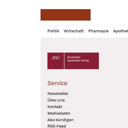
Deutsche Apotheker Ze
Profil
Daz
Politik
Wirtschaft
Pharmazie
Apothe
öffnen
Pur
Abo
öffnen
Deutscher Apotheker Verlag Logo
Service
Newsletter
Über uns
Kontakt
Mediadaten
Abo kündigen
RSS-Feed