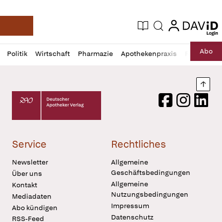
login
login
Aktuelle Ausgabe
Suche
Deutsche Apotheker Zeitung
Profil
Daz
Abo
Politik
Wirtschaft
Pharmazie
Apothekenpraxis
Recht
Sp
öffnen
Pur
Abo
öffnen
Nach
Deutscher Apotheker Verlag Logo
Facebook
Instagram
LinkedI
Service
Rechtliches
Newsletter
Allgemeine
Geschäftsbedingungen
Über uns
Allgemeine
Kontakt
Nutzungsbedingungen
Mediadaten
Impressum
Abo kündigen
Datenschutz
RSS-Feed