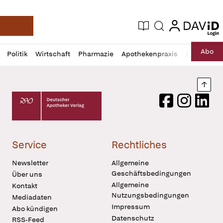
login
login
Aktuelle Ausgabe
Suche
Deutsche Apotheker Zeitung
Profil
Daz
Abo
Politik
Wirtschaft
Pharmazie
Apothekenpraxis
Recht
Sp
öffnen
Pur
Abo
öffnen
Nach
Deutscher Apotheker Verlag Logo
Facebook
Instagram
LinkedI
Service
Rechtliches
Newsletter
Allgemeine
Geschäftsbedingungen
Über uns
Allgemeine
Kontakt
Nutzungsbedingungen
Mediadaten
Impressum
Abo kündigen
Datenschutz
RSS-Feed