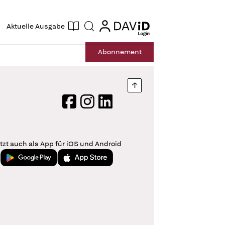
ogin
login
Aktuelle Ausgabe
Suche
Abo
nnement
Nach oben springen
Facebook
Instagram
LinkedIn
tzt auch als App für iOS und Android
Jetzt bei Google Play
Laden im App Store