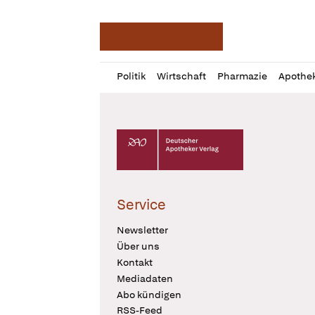
Deutsche Apotheker Ze
Profil
Daz
Politik
Wirtschaft
Pharmazie
Apothe
öffnen
Pur
Abo
öffnen
Deutscher Apotheker Verlag Logo
Service
Newsletter
Über uns
Kontakt
Mediadaten
Abo kündigen
RSS-Feed