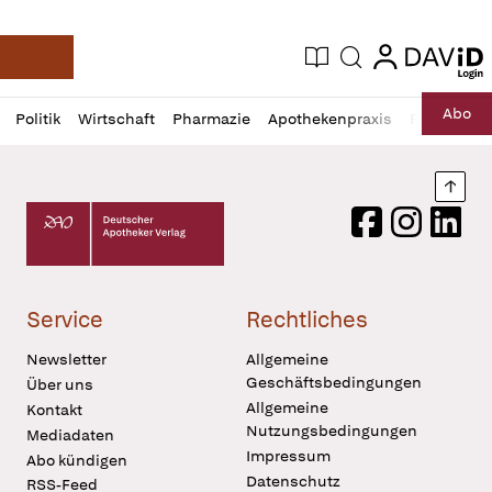
login
login
Aktuelle Ausgabe
Suche
Deutsche Apotheker Zeitung
Profil
Daz
Abo
Politik
Wirtschaft
Pharmazie
Apothekenpraxis
Recht
Sp
öffnen
Pur
Abo
öffnen
Nach
Deutscher Apotheker Verlag Logo
Facebook
Instagram
LinkedI
Service
Rechtliches
Newsletter
Allgemeine
Geschäftsbedingungen
Über uns
Allgemeine
Kontakt
Nutzungsbedingungen
Mediadaten
Impressum
Abo kündigen
Datenschutz
RSS-Feed