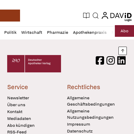
login
login
Aktuelle Ausgabe
Suche
Deutsche Apotheker Zeitung
Profil
Daz
Abo
Politik
Wirtschaft
Pharmazie
Apothekenpraxis
Recht
Sp
öffnen
Pur
Abo
öffnen
Nach
Deutscher Apotheker Verlag Logo
Facebook
Instagram
LinkedI
Service
Rechtliches
Newsletter
Allgemeine
Geschäftsbedingungen
Über uns
Allgemeine
Kontakt
Nutzungsbedingungen
Mediadaten
Impressum
Abo kündigen
Datenschutz
RSS-Feed