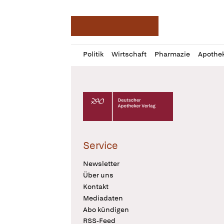
Deutsche Apotheker Ze
Profil
Daz
Politik
Wirtschaft
Pharmazie
Apothe
öffnen
Pur
Abo
öffnen
Deutscher Apotheker Verlag Logo
Service
Newsletter
Über uns
Kontakt
Mediadaten
Abo kündigen
RSS-Feed