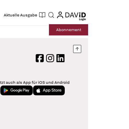
ogin
login
Aktuelle Ausgabe
Suche
Abo
nnement
Nach oben springen
Facebook
Instagram
LinkedIn
tzt auch als App für iOS und Android
Jetzt bei Google Play
Laden im App Store