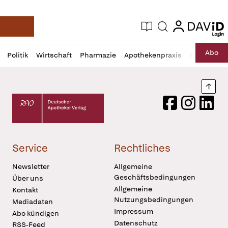
login
login
Aktuelle Ausgabe
Suche
Deutsche Apotheker Zeitung
Profil
Daz
Abo
Politik
Wirtschaft
Pharmazie
Apothekenpraxis
Recht
Sp
öffnen
Pur
Abo
öffnen
Nach
Deutscher Apotheker Verlag Logo
Facebook
Instagram
LinkedI
Service
Rechtliches
Newsletter
Allgemeine
Geschäftsbedingungen
Über uns
Allgemeine
Kontakt
Nutzungsbedingungen
Mediadaten
Impressum
Abo kündigen
Datenschutz
RSS-Feed