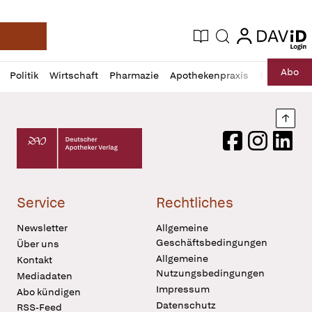
login
login
Aktuelle Ausgabe
Suche
Deutsche Apotheker Zeitung
Profil
Daz
Abo
Politik
Wirtschaft
Pharmazie
Apothekenpraxis
Recht
Sp
öffnen
Pur
Abo
öffnen
Nach
Deutscher Apotheker Verlag Logo
Facebook
Instagram
LinkedI
Service
Rechtliches
Newsletter
Allgemeine
Geschäftsbedingungen
Über uns
Allgemeine
Kontakt
Nutzungsbedingungen
Mediadaten
Impressum
Abo kündigen
Datenschutz
RSS-Feed