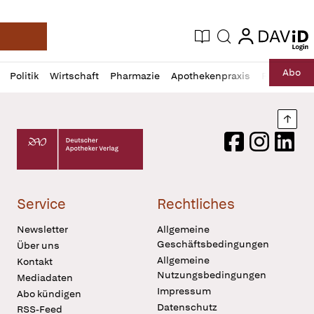
login
login
Aktuelle Ausgabe
Suche
Deutsche Apotheker Zeitung
Profil
Daz
Abo
Politik
Wirtschaft
Pharmazie
Apothekenpraxis
Recht
Sp
öffnen
Pur
Abo
öffnen
Nach
Deutscher Apotheker Verlag Logo
Facebook
Instagram
LinkedI
Service
Rechtliches
Newsletter
Allgemeine
Geschäftsbedingungen
Über uns
Allgemeine
Kontakt
Nutzungsbedingungen
Mediadaten
Impressum
Abo kündigen
Datenschutz
RSS-Feed