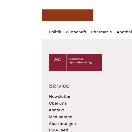
Deutsche Apotheker Ze
Profil
Daz
Politik
Wirtschaft
Pharmazie
Apothe
öffnen
Pur
Abo
öffnen
Deutscher Apotheker Verlag Logo
Service
Newsletter
Über uns
Kontakt
Mediadaten
Abo kündigen
RSS-Feed