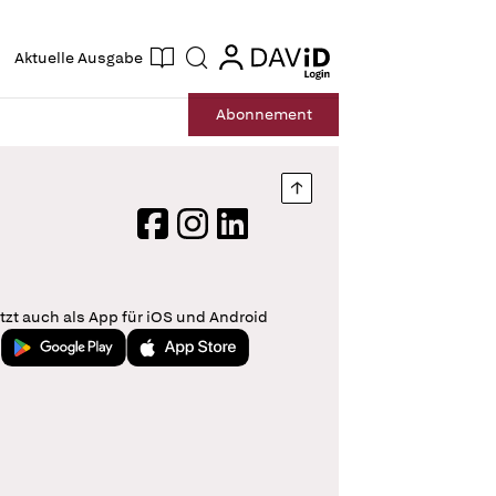
ogin
login
Aktuelle Ausgabe
Suche
Abo
nnement
Nach oben springen
Facebook
Instagram
LinkedIn
tzt auch als App für iOS und Android
Jetzt bei Google Play
Laden im App Store