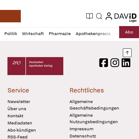
login
login
Aktuelle Ausgabe
Suche
Deutsche Apotheker Zeitung
Profil
Daz
Abo
Politik
Wirtschaft
Pharmazie
Apothekenpraxis
Recht
Sp
öffnen
Pur
Abo
öffnen
Nach
Deutscher Apotheker Verlag Logo
Facebook
Instagram
LinkedI
Service
Rechtliches
Newsletter
Allgemeine
Geschäftsbedingungen
Über uns
Allgemeine
Kontakt
Nutzungsbedingungen
Mediadaten
Impressum
Abo kündigen
Datenschutz
RSS-Feed