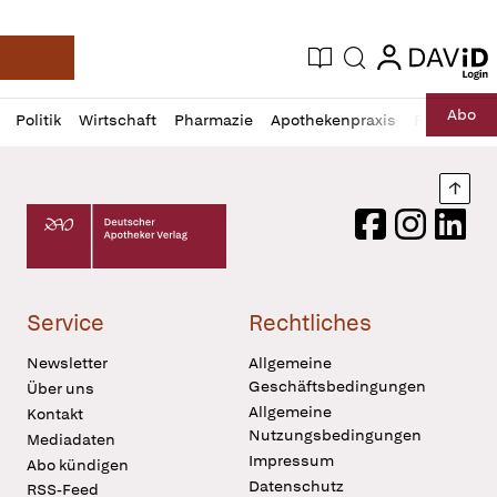
login
login
Aktuelle Ausgabe
Suche
Deutsche Apotheker Zeitung
Profil
Daz
Abo
Politik
Wirtschaft
Pharmazie
Apothekenpraxis
Recht
Sp
öffnen
Pur
Abo
öffnen
Nach
Deutscher Apotheker Verlag Logo
Facebook
Instagram
LinkedI
Service
Rechtliches
Newsletter
Allgemeine
Geschäftsbedingungen
Über uns
Allgemeine
Kontakt
Nutzungsbedingungen
Mediadaten
Impressum
Abo kündigen
Datenschutz
RSS-Feed