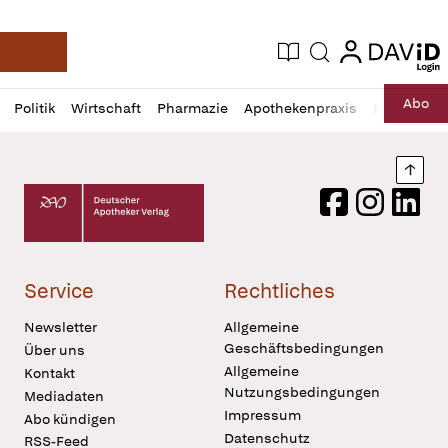
login
login
Aktuelle Ausgabe
Suche
Deutsche Apotheker Zeitung
Profil
Daz
Abo
Politik
Wirtschaft
Pharmazie
Apothekenpraxis
Recht
Sp
öffnen
Pur
Abo
öffnen
Nach
Deutscher Apotheker Verlag Logo
Facebook
Instagram
LinkedI
Service
Rechtliches
Newsletter
Allgemeine
Geschäftsbedingungen
Über uns
Allgemeine
Kontakt
Nutzungsbedingungen
Mediadaten
Impressum
Abo kündigen
Datenschutz
RSS-Feed