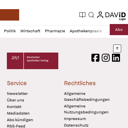
login
login
Aktuelle Ausgabe
Suche
Deutsche Apotheker Zeitung
Profil
Daz
Abo
Politik
Wirtschaft
Pharmazie
Apothekenpraxis
Recht
Sp
öffnen
Pur
Abo
öffnen
Nach
Deutscher Apotheker Verlag Logo
Facebook
Instagram
LinkedI
Service
Rechtliches
Newsletter
Allgemeine
Geschäftsbedingungen
Über uns
Allgemeine
Kontakt
Nutzungsbedingungen
Mediadaten
Impressum
Abo kündigen
Datenschutz
RSS-Feed