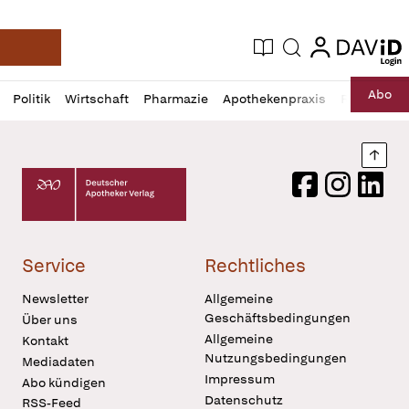
login
login
Aktuelle Ausgabe
Suche
Deutsche Apotheker Zeitung
Profil
Daz
Abo
Politik
Wirtschaft
Pharmazie
Apothekenpraxis
Recht
Sp
öffnen
Pur
Abo
öffnen
Nach
Deutscher Apotheker Verlag Logo
Facebook
Instagram
LinkedI
Service
Rechtliches
Newsletter
Allgemeine
Geschäftsbedingungen
Über uns
Allgemeine
Kontakt
Nutzungsbedingungen
Mediadaten
Impressum
Abo kündigen
Datenschutz
RSS-Feed