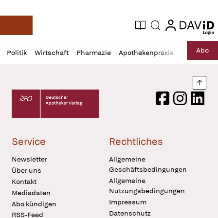
login
login
Aktuelle Ausgabe
Suche
Deutsche Apotheker Zeitung
Profil
Daz
Abo
Politik
Wirtschaft
Pharmazie
Apothekenpraxis
Recht
Sp
öffnen
Pur
Abo
öffnen
Nach
Deutscher Apotheker Verlag Logo
Facebook
Instagram
LinkedI
Service
Rechtliches
Newsletter
Allgemeine
Geschäftsbedingungen
Über uns
Allgemeine
Kontakt
Nutzungsbedingungen
Mediadaten
Impressum
Abo kündigen
Datenschutz
RSS-Feed