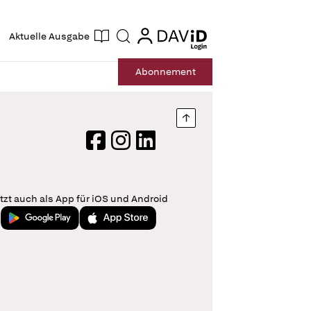
ogin
login
Aktuelle Ausgabe
Suche
Abo
nnement
Nach oben springen
Facebook
Instagram
LinkedIn
tzt auch als App für iOS und Android
Jetzt bei Google Play
Laden im App Store