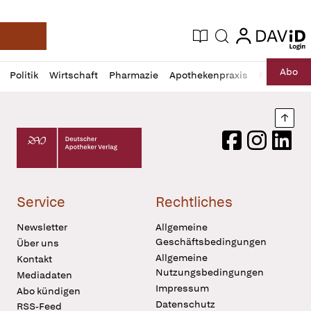
login
login
Aktuelle Ausgabe
Suche
Deutsche Apotheker Zeitung
Profil
Daz
Abo
Politik
Wirtschaft
Pharmazie
Apothekenpraxis
Recht
Sp
öffnen
Pur
Abo
öffnen
Nach
Deutscher Apotheker Verlag Logo
Facebook
Instagram
LinkedI
Service
Rechtliches
Newsletter
Allgemeine
Geschäftsbedingungen
Über uns
Allgemeine
Kontakt
Nutzungsbedingungen
Mediadaten
Impressum
Abo kündigen
Datenschutz
RSS-Feed