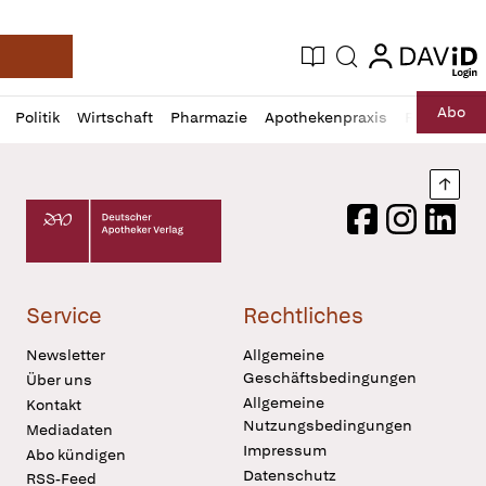
login
login
Aktuelle Ausgabe
Suche
Deutsche Apotheker Zeitung
Profil
Daz
Abo
Politik
Wirtschaft
Pharmazie
Apothekenpraxis
Recht
Sp
öffnen
Pur
Abo
öffnen
Nach
Deutscher Apotheker Verlag Logo
Facebook
Instagram
LinkedI
Service
Rechtliches
Newsletter
Allgemeine
Geschäftsbedingungen
Über uns
Allgemeine
Kontakt
Nutzungsbedingungen
Mediadaten
Impressum
Abo kündigen
Datenschutz
RSS-Feed