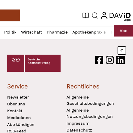
login
login
Aktuelle Ausgabe
Suche
Deutsche Apotheker Zeitung
Profil
Daz
Abo
Politik
Wirtschaft
Pharmazie
Apothekenpraxis
Recht
Sp
öffnen
Pur
Abo
öffnen
Nach
Deutscher Apotheker Verlag Logo
Facebook
Instagram
LinkedI
Service
Rechtliches
Newsletter
Allgemeine
Geschäftsbedingungen
Über uns
Allgemeine
Kontakt
Nutzungsbedingungen
Mediadaten
Impressum
Abo kündigen
Datenschutz
RSS-Feed