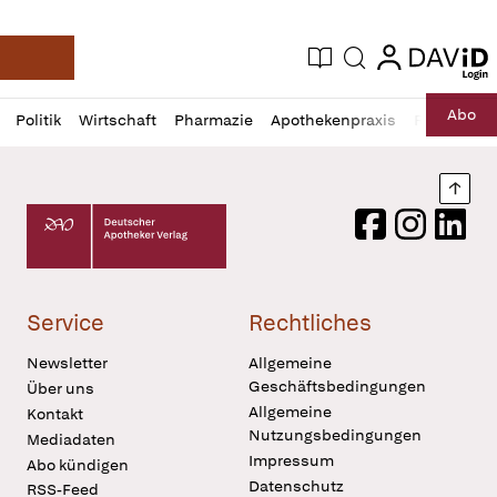
login
login
Aktuelle Ausgabe
Suche
Deutsche Apotheker Zeitung
Profil
Daz
Abo
Politik
Wirtschaft
Pharmazie
Apothekenpraxis
Recht
Sp
öffnen
Pur
Abo
öffnen
Nach
Deutscher Apotheker Verlag Logo
Facebook
Instagram
LinkedI
Service
Rechtliches
Newsletter
Allgemeine
Geschäftsbedingungen
Über uns
Allgemeine
Kontakt
Nutzungsbedingungen
Mediadaten
Impressum
Abo kündigen
Datenschutz
RSS-Feed