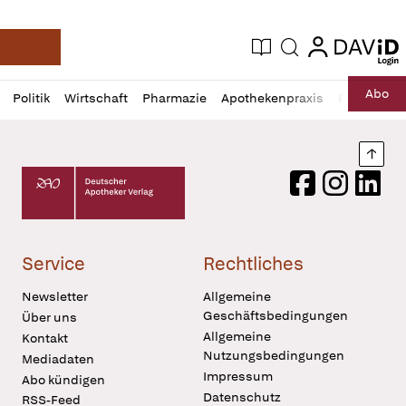
login
login
Aktuelle Ausgabe
Suche
Deutsche Apotheker Zeitung
Profil
Daz
Abo
Politik
Wirtschaft
Pharmazie
Apothekenpraxis
Recht
Sp
öffnen
Pur
Abo
öffnen
Nach
Deutscher Apotheker Verlag Logo
Facebook
Instagram
LinkedI
Service
Rechtliches
Newsletter
Allgemeine
Geschäftsbedingungen
Über uns
Allgemeine
Kontakt
Nutzungsbedingungen
Mediadaten
Impressum
Abo kündigen
Datenschutz
RSS-Feed