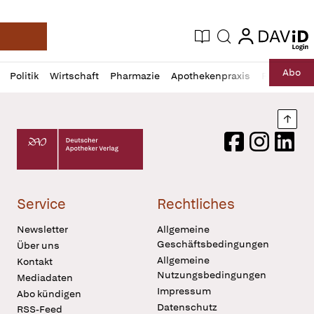
login
login
Aktuelle Ausgabe
Suche
Deutsche Apotheker Zeitung
Profil
Daz
Abo
Politik
Wirtschaft
Pharmazie
Apothekenpraxis
Recht
Sp
öffnen
Pur
Abo
öffnen
Nach
Deutscher Apotheker Verlag Logo
Facebook
Instagram
LinkedI
Service
Rechtliches
Newsletter
Allgemeine
Geschäftsbedingungen
Über uns
Allgemeine
Kontakt
Nutzungsbedingungen
Mediadaten
Impressum
Abo kündigen
Datenschutz
RSS-Feed