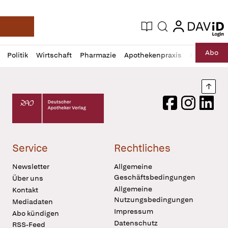
login
login
Aktuelle Ausgabe
Suche
Deutsche Apotheker Zeitung
Profil
Daz
Abo
Politik
Wirtschaft
Pharmazie
Apothekenpraxis
Recht
Sp
öffnen
Pur
Abo
öffnen
Nach
Deutscher Apotheker Verlag Logo
Facebook
Instagram
LinkedI
Service
Rechtliches
Newsletter
Allgemeine
Geschäftsbedingungen
Über uns
Allgemeine
Kontakt
Nutzungsbedingungen
Mediadaten
Impressum
Abo kündigen
Datenschutz
RSS-Feed