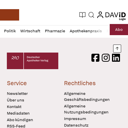
login
login
Aktuelle Ausgabe
Suche
Deutsche Apotheker Zeitung
Profil
Daz
Abo
Politik
Wirtschaft
Pharmazie
Apothekenpraxis
Recht
Sp
öffnen
Pur
Abo
öffnen
Nach
Deutscher Apotheker Verlag Logo
Facebook
Instagram
LinkedI
Service
Rechtliches
Newsletter
Allgemeine
Geschäftsbedingungen
Über uns
Allgemeine
Kontakt
Nutzungsbedingungen
Mediadaten
Impressum
Abo kündigen
Datenschutz
RSS-Feed