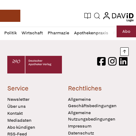
login
login
Aktuelle Ausgabe
Suche
Deutsche Apotheker Zeitung
Profil
Daz
Abo
Politik
Wirtschaft
Pharmazie
Apothekenpraxis
Recht
Sp
öffnen
Pur
Abo
öffnen
Nach
Deutscher Apotheker Verlag Logo
Facebook
Instagram
LinkedI
Service
Rechtliches
Newsletter
Allgemeine
Geschäftsbedingungen
Über uns
Allgemeine
Kontakt
Nutzungsbedingungen
Mediadaten
Impressum
Abo kündigen
Datenschutz
RSS-Feed