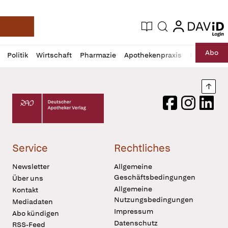
login
login
Aktuelle Ausgabe
Suche
Deutsche Apotheker Zeitung
Profil
Daz
Abo
Politik
Wirtschaft
Pharmazie
Apothekenpraxis
Recht
Sp
öffnen
Pur
Abo
öffnen
Nach
Deutscher Apotheker Verlag Logo
Facebook
Instagram
LinkedI
Service
Rechtliches
Newsletter
Allgemeine
Geschäftsbedingungen
Über uns
Allgemeine
Kontakt
Nutzungsbedingungen
Mediadaten
Impressum
Abo kündigen
Datenschutz
RSS-Feed