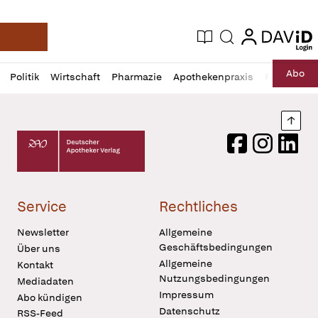
login
login
Aktuelle Ausgabe
Suche
Deutsche Apotheker Zeitung
Profil
Daz
Abo
Politik
Wirtschaft
Pharmazie
Apothekenpraxis
Recht
Sp
öffnen
Pur
Abo
öffnen
Nach
Deutscher Apotheker Verlag Logo
Facebook
Instagram
LinkedI
Service
Rechtliches
Newsletter
Allgemeine
Geschäftsbedingungen
Über uns
Allgemeine
Kontakt
Nutzungsbedingungen
Mediadaten
Impressum
Abo kündigen
Datenschutz
RSS-Feed