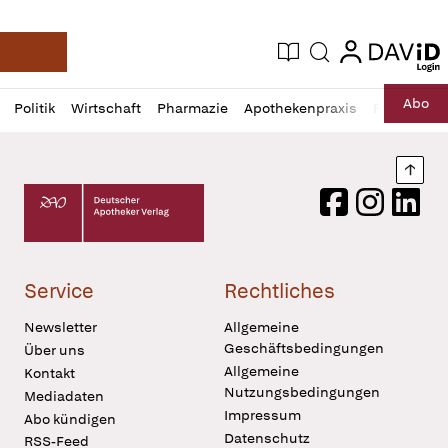
login
login
Aktuelle Ausgabe
Suche
Deutsche Apotheker Zeitung
Profil
Daz
Abo
Politik
Wirtschaft
Pharmazie
Apothekenpraxis
Recht
Sp
öffnen
Pur
Abo
öffnen
Nach
Deutscher Apotheker Verlag Logo
Facebook
Instagram
LinkedI
Service
Rechtliches
Newsletter
Allgemeine
Geschäftsbedingungen
Über uns
Allgemeine
Kontakt
Nutzungsbedingungen
Mediadaten
Impressum
Abo kündigen
Datenschutz
RSS-Feed