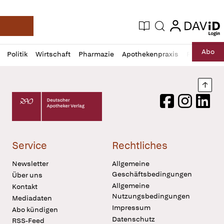
login
login
Aktuelle Ausgabe
Suche
Deutsche Apotheker Zeitung
Profil
Daz
Abo
Politik
Wirtschaft
Pharmazie
Apothekenpraxis
Recht
Sp
öffnen
Pur
Abo
öffnen
Nach
Deutscher Apotheker Verlag Logo
Facebook
Instagram
LinkedI
Service
Rechtliches
Newsletter
Allgemeine
Geschäftsbedingungen
Über uns
Allgemeine
Kontakt
Nutzungsbedingungen
Mediadaten
Impressum
Abo kündigen
Datenschutz
RSS-Feed