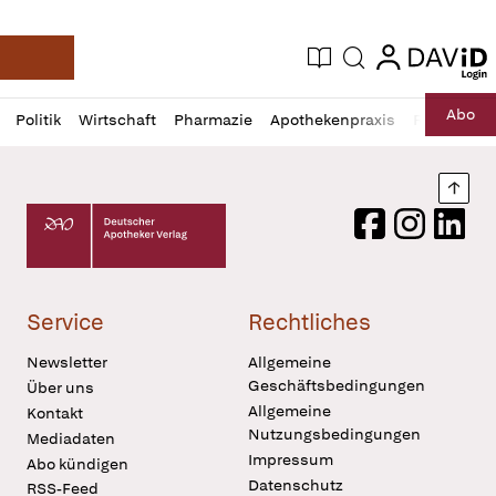
login
login
Aktuelle Ausgabe
Suche
Deutsche Apotheker Zeitung
Profil
Daz
Abo
Politik
Wirtschaft
Pharmazie
Apothekenpraxis
Recht
Sp
öffnen
Pur
Abo
öffnen
Nach
Deutscher Apotheker Verlag Logo
Facebook
Instagram
LinkedI
Service
Rechtliches
Newsletter
Allgemeine
Geschäftsbedingungen
Über uns
Allgemeine
Kontakt
Nutzungsbedingungen
Mediadaten
Impressum
Abo kündigen
Datenschutz
RSS-Feed