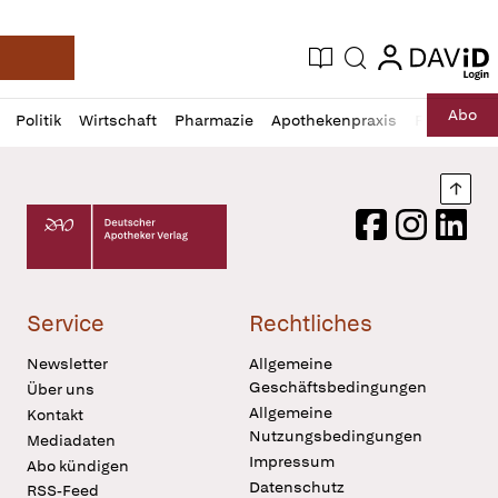
login
login
Aktuelle Ausgabe
Suche
Deutsche Apotheker Zeitung
Profil
Daz
Abo
Politik
Wirtschaft
Pharmazie
Apothekenpraxis
Recht
Sp
öffnen
Pur
Abo
öffnen
Nach
Deutscher Apotheker Verlag Logo
Facebook
Instagram
LinkedI
Service
Rechtliches
Newsletter
Allgemeine
Geschäftsbedingungen
Über uns
Allgemeine
Kontakt
Nutzungsbedingungen
Mediadaten
Impressum
Abo kündigen
Datenschutz
RSS-Feed