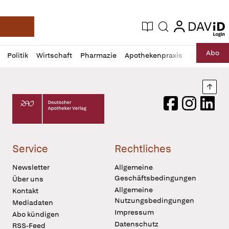
login
login
Aktuelle Ausgabe
Suche
Deutsche Apotheker Zeitung
Profil
Daz
Abo
Politik
Wirtschaft
Pharmazie
Apothekenpraxis
Recht
Sp
öffnen
Pur
Abo
öffnen
Nach
Deutscher Apotheker Verlag Logo
Facebook
Instagram
LinkedI
Service
Rechtliches
Newsletter
Allgemeine
Geschäftsbedingungen
Über uns
Allgemeine
Kontakt
Nutzungsbedingungen
Mediadaten
Impressum
Abo kündigen
Datenschutz
RSS-Feed