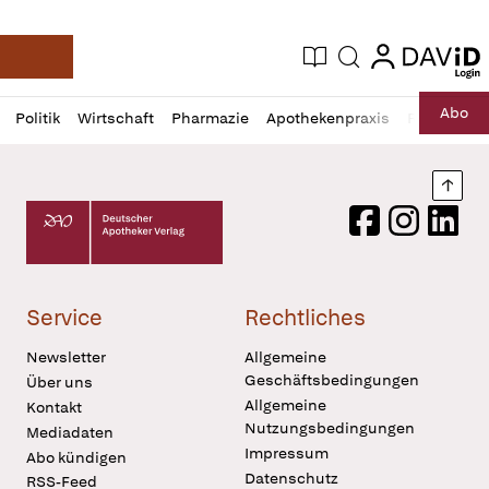
login
login
Aktuelle Ausgabe
Suche
Deutsche Apotheker Zeitung
Profil
Daz
Abo
Politik
Wirtschaft
Pharmazie
Apothekenpraxis
Recht
Sp
öffnen
Pur
Abo
öffnen
Nach
Deutscher Apotheker Verlag Logo
Facebook
Instagram
LinkedI
Service
Rechtliches
Newsletter
Allgemeine
Geschäftsbedingungen
Über uns
Allgemeine
Kontakt
Nutzungsbedingungen
Mediadaten
Impressum
Abo kündigen
Datenschutz
RSS-Feed